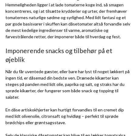
Hemmeligheden ligger i at lade tomaterne koge ind, så smagen
koncentreres, og i at tilsætte krydderier og urter, der fremhæver
tomaternes naturlige sødme og syrlighed. Med lidt fantasi og et
par gode basisvarer i skuffen kan dåsetomater altså forvandle selv
de mest kedelige ingredienser til varme, aromatiske og
farvestrålende retter, der imponerer både til hverdag og fest.
Imponerende snacks og tilbehør på et
øjeblik
Når du får uventede gæster, eller bare har lyst til noget lækkert på
ingen tid, er dåsemad din bedste ven. Drænede kikærter kan
steges på panden med lidt olie, paprika og salt, og straks har du
sprøde kikærter, der fungerer som både snack og topping til
salater.
En dåse artiskokhjerter kan hurtigt forvandles til en cremet dip
med lidt olivenolie, citronsaft og hvidløg – perfekt til sprøde
brødchips eller grøntsagsstave.
Selv de klassiske dåsetomater kan blive til en lækker tomatsalsa,