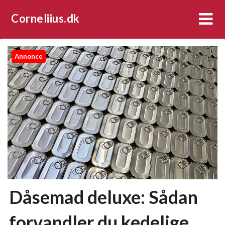
Corneliius.dk
Annonce
Dåsemad deluxe: Sådan
forvandler du kedelige