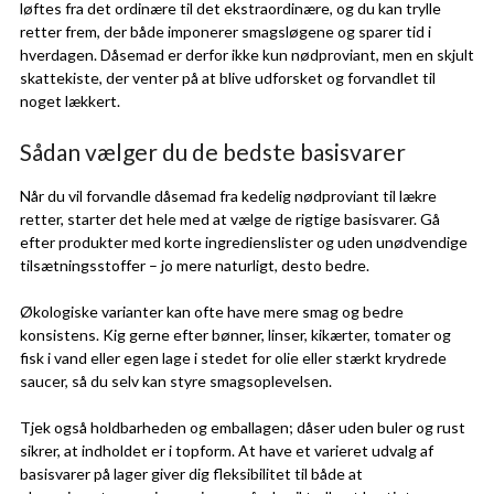
løftes fra det ordinære til det ekstraordinære, og du kan trylle
retter frem, der både imponerer smagsløgene og sparer tid i
hverdagen. Dåsemad er derfor ikke kun nødproviant, men en skjult
skattekiste, der venter på at blive udforsket og forvandlet til
noget lækkert.
Sådan vælger du de bedste basisvarer
Når du vil forvandle dåsemad fra kedelig nødproviant til lækre
retter, starter det hele med at vælge de rigtige basisvarer. Gå
efter produkter med korte ingredienslister og uden unødvendige
tilsætningsstoffer – jo mere naturligt, desto bedre.
Økologiske varianter kan ofte have mere smag og bedre
konsistens. Kig gerne efter bønner, linser, kikærter, tomater og
fisk i vand eller egen lage i stedet for olie eller stærkt krydrede
saucer, så du selv kan styre smagsoplevelsen.
Tjek også holdbarheden og emballagen; dåser uden buler og rust
sikrer, at indholdet er i topform. At have et varieret udvalg af
basisvarer på lager giver dig fleksibilitet til både at