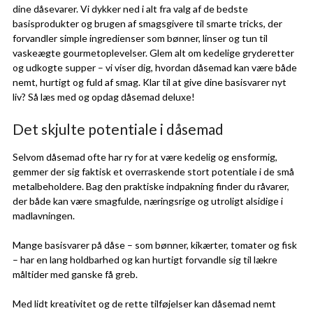
dine dåsevarer. Vi dykker ned i alt fra valg af de bedste
basisprodukter og brugen af smagsgivere til smarte tricks, der
forvandler simple ingredienser som bønner, linser og tun til
vaskeægte gourmetoplevelser. Glem alt om kedelige gryderetter
og udkogte supper – vi viser dig, hvordan dåsemad kan være både
nemt, hurtigt og fuld af smag. Klar til at give dine basisvarer nyt
liv? Så læs med og opdag dåsemad deluxe!
Det skjulte potentiale i dåsemad
Selvom dåsemad ofte har ry for at være kedelig og ensformig,
gemmer der sig faktisk et overraskende stort potentiale i de små
metalbeholdere. Bag den praktiske indpakning finder du råvarer,
der både kan være smagfulde, næringsrige og utroligt alsidige i
madlavningen.
Mange basisvarer på dåse – som bønner, kikærter, tomater og fisk
– har en lang holdbarhed og kan hurtigt forvandle sig til lækre
måltider med ganske få greb.
Med lidt kreativitet og de rette tilføjelser kan dåsemad nemt