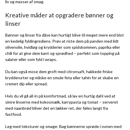
liv og masser af smag.
Kreative måder at opgradere bønner og
linser
Bønner og linser fra dåse kan hurtigt blive til meget mere end blot
en kedelig fyldingrediens. Prøv at riste dem på panden med lidt
olivenolie, hvidløg og krydderier som spidskommen, paprika eller
chili for at give dem kant og sprødhed – perfekt som topping på
salater eller som fyld i wraps.
Du kan også mose dem groft med citronsaft, hakkede friske
krydderurter og måske en smule feta eller tahin for at skabe en
cremet dip eller spread.
Hvis du vil gå all-in på komfortmad, så lav en hurtig dahl ved at
simre linserne med kokosmælk, karrypasta og tomat – serveret
med naanbrød bliver det en lækker ret, der føles langt fra
fastfood.
Leg med teksturer og smage: Bag bønnerne sprøde i ovnen med