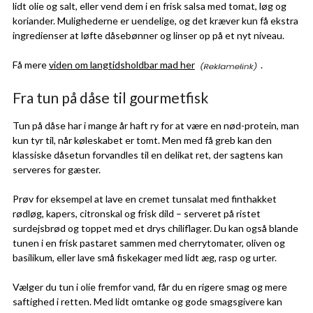
lidt olie og salt, eller vend dem i en frisk salsa med tomat, løg og
koriander. Mulighederne er uendelige, og det kræver kun få ekstra
ingredienser at løfte dåsebønner og linser op på et nyt niveau.
Få mere
viden om langtidsholdbar mad her
.
Fra tun på dåse til gourmetfisk
Tun på dåse har i mange år haft ry for at være en nød-protein, man
kun tyr til, når køleskabet er tomt. Men med få greb kan den
klassiske dåsetun forvandles til en delikat ret, der sagtens kan
serveres for gæster.
Prøv for eksempel at lave en cremet tunsalat med finthakket
rødløg, kapers, citronskal og frisk dild – serveret på ristet
surdejsbrød og toppet med et drys chiliflager. Du kan også blande
tunen i en frisk pastaret sammen med cherrytomater, oliven og
basilikum, eller lave små fiskekager med lidt æg, rasp og urter.
Vælger du tun i olie fremfor vand, får du en rigere smag og mere
saftighed i retten. Med lidt omtanke og gode smagsgivere kan