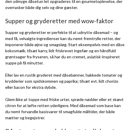
den ydmyge dåsetun let opgraderes til en gourmetoplevelse, der
overrasker både dig selv og dine gæster.
Supper og gryderetter med wow-faktor
Supper og gryderetter er perfekte til at udnytte dåsemad – og
med få, velvalgte ingredienser kan du nemt fremtrylle retter, der
imponerer både øjne og smagsløg. Start eksempelvis med en dåse
kokosmælk, tilsæt karry, lidt friskrevet ingefær og en håndfuld
grøntsager fra fryseren, så har du en cremet, asiatisk-inspireret
suppe på få minutter.
Eller lav en rustik gryderet med dåsebønner, hakkede tomater og
krydderier som spidskommen og paprika; tilsæt evt. lidt chorizo
eller bacon for ekstra dybde.
Glem ikke at toppe med friske urter, sprøde nødder eller et skævt
citron for at løfte retten yderligere. Med dåsemad som base kan
du nemt forvandle basisvarer til smagfulde måltider, der både
mætter og begejstrer.