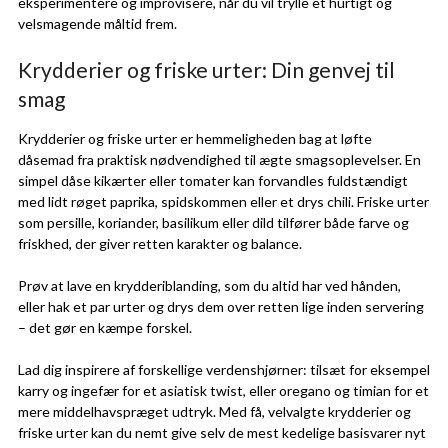
eksperimentere og improvisere, når du vil trylle et hurtigt og
velsmagende måltid frem.
Krydderier og friske urter: Din genvej til
smag
Krydderier og friske urter er hemmeligheden bag at løfte
dåsemad fra praktisk nødvendighed til ægte smagsoplevelser. En
simpel dåse kikærter eller tomater kan forvandles fuldstændigt
med lidt røget paprika, spidskommen eller et drys chili. Friske urter
som persille, koriander, basilikum eller dild tilfører både farve og
friskhed, der giver retten karakter og balance.
Prøv at lave en krydderiblanding, som du altid har ved hånden,
eller hak et par urter og drys dem over retten lige inden servering
– det gør en kæmpe forskel.
Lad dig inspirere af forskellige verdenshjørner: tilsæt for eksempel
karry og ingefær for et asiatisk twist, eller oregano og timian for et
mere middelhavspræget udtryk. Med få, velvalgte krydderier og
friske urter kan du nemt give selv de mest kedelige basisvarer nyt