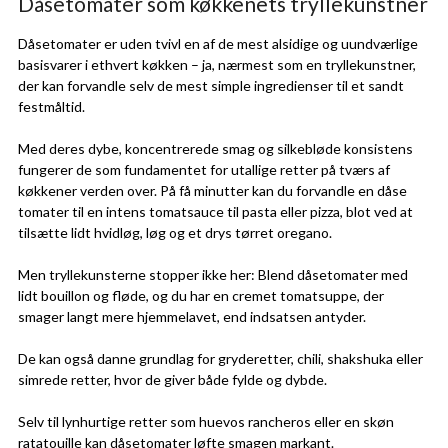
Dåsetomater som køkkenets tryllekunstner
Dåsetomater er uden tvivl en af de mest alsidige og uundværlige
basisvarer i ethvert køkken – ja, nærmest som en tryllekunstner,
der kan forvandle selv de mest simple ingredienser til et sandt
festmåltid.
Med deres dybe, koncentrerede smag og silkebløde konsistens
fungerer de som fundamentet for utallige retter på tværs af
køkkener verden over. På få minutter kan du forvandle en dåse
tomater til en intens tomatsauce til pasta eller pizza, blot ved at
tilsætte lidt hvidløg, løg og et drys tørret oregano.
Men tryllekunsterne stopper ikke her: Blend dåsetomater med
lidt bouillon og fløde, og du har en cremet tomatsuppe, der
smager langt mere hjemmelavet, end indsatsen antyder.
De kan også danne grundlag for gryderetter, chili, shakshuka eller
simrede retter, hvor de giver både fylde og dybde.
Selv til lynhurtige retter som huevos rancheros eller en skøn
ratatouille kan dåsetomater løfte smagen markant.