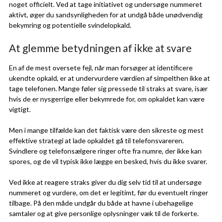
noget officielt. Ved at tage initiativet og undersøge nummeret
aktivt, øger du sandsynligheden for at undgå både unødvendig
bekymring og potentielle svindelopkald.
At glemme betydningen af ikke at svare
En af de mest oversete fejl, når man forsøger at identificere
ukendte opkald, er at undervurdere værdien af simpelthen ikke at
tage telefonen. Mange føler sig pressede til straks at svare, især
hvis de er nysgerrige eller bekymrede for, om opkaldet kan være
vigtigt.
Men i mange tilfælde kan det faktisk være den sikreste og mest
effektive strategi at lade opkaldet gå til telefonsvareren.
Svindlere og telefonsælgere ringer ofte fra numre, der ikke kan
spores, og de vil typisk ikke lægge en besked, hvis du ikke svarer.
Ved ikke at reagere straks giver du dig selv tid til at undersøge
nummeret og vurdere, om det er legitimt, før du eventuelt ringer
tilbage. På den måde undgår du både at havne i ubehagelige
samtaler og at give personlige oplysninger væk til de forkerte.