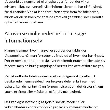
tidspunktet, nummeret eller opkaldets forløb, der virker
mistænkeligt, og overvej hvilke informationer du har til rådighed,
før du handler. Ved at lade fornuften styre frem for følelserne,
mindsker du risikoen for at falde i forskellige fælder, som ukendte
opkald ofte kan indebære.
At overse mulighederne for at søge
information selv
Mange glemmer, hvor mange ressourcer der faktisk er
tilgængelige, når man forsøger at finde ud af, hvem der har ringet.
Det er nemt blot at undre sig over et ukendt nummer eller lade sig
forvirre, men en hurtig søgning på nettet kan ofte afsløre meget.
Ved at indtaste telefonnummeret i en søgemaskine eller på
dedikerede hjemmesider, hvor brugere deler erfaringer med
opkald, kan du hurtigt få en fornemmelse af, om det drejer sig om
spam, et firma eller måske en offentlig myndighed.
Det kan også betale sig at tjekke sociale medier eller
virksomheders kontaktoplysninger, hvis nummeret minder om