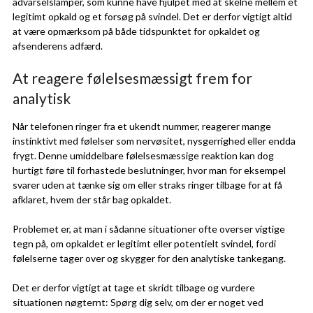
advarselslamper, som kunne have hjulpet med at skelne mellem et
legitimt opkald og et forsøg på svindel. Det er derfor vigtigt altid
at være opmærksom på både tidspunktet for opkaldet og
afsenderens adfærd.
At reagere følelsesmæssigt frem for
analytisk
Når telefonen ringer fra et ukendt nummer, reagerer mange
instinktivt med følelser som nervøsitet, nysgerrighed eller endda
frygt. Denne umiddelbare følelsesmæssige reaktion kan dog
hurtigt føre til forhastede beslutninger, hvor man for eksempel
svarer uden at tænke sig om eller straks ringer tilbage for at få
afklaret, hvem der står bag opkaldet.
Problemet er, at man i sådanne situationer ofte overser vigtige
tegn på, om opkaldet er legitimt eller potentielt svindel, fordi
følelserne tager over og skygger for den analytiske tankegang.
Det er derfor vigtigt at tage et skridt tilbage og vurdere
situationen nøgternt: Spørg dig selv, om der er noget ved