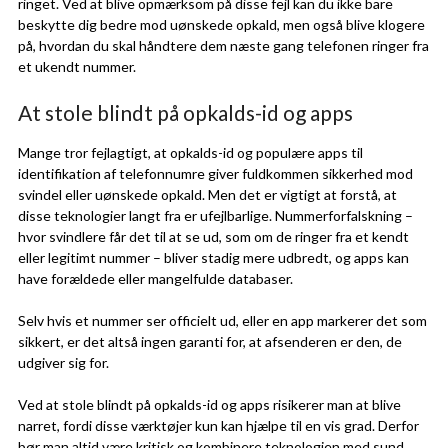
ringet. Ved at blive opmærksom på disse fejl kan du ikke bare
beskytte dig bedre mod uønskede opkald, men også blive klogere
på, hvordan du skal håndtere dem næste gang telefonen ringer fra
et ukendt nummer.
At stole blindt på opkalds-id og apps
Mange tror fejlagtigt, at opkalds-id og populære apps til
identifikation af telefonnumre giver fuldkommen sikkerhed mod
svindel eller uønskede opkald. Men det er vigtigt at forstå, at
disse teknologier langt fra er ufejlbarlige. Nummerforfalskning –
hvor svindlere får det til at se ud, som om de ringer fra et kendt
eller legitimt nummer – bliver stadig mere udbredt, og apps kan
have forældede eller mangelfulde databaser.
Selv hvis et nummer ser officielt ud, eller en app markerer det som
sikkert, er det altså ingen garanti for, at afsenderen er den, de
udgiver sig for.
Ved at stole blindt på opkalds-id og apps risikerer man at blive
narret, fordi disse værktøjer kun kan hjælpe til en vis grad. Derfor
bør man altid være kritisk og kombinere teknologien med sund