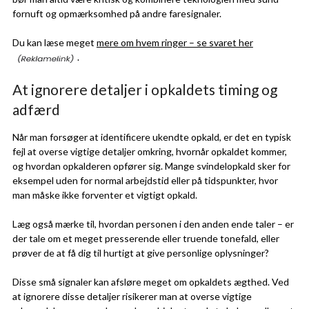
fornuft og opmærksomhed på andre faresignaler.
Du kan læse meget
mere om hvem ringer – se svaret her
.
At ignorere detaljer i opkaldets timing og
adfærd
Når man forsøger at identificere ukendte opkald, er det en typisk
fejl at overse vigtige detaljer omkring, hvornår opkaldet kommer,
og hvordan opkalderen opfører sig. Mange svindelopkald sker for
eksempel uden for normal arbejdstid eller på tidspunkter, hvor
man måske ikke forventer et vigtigt opkald.
Læg også mærke til, hvordan personen i den anden ende taler – er
der tale om et meget presserende eller truende tonefald, eller
prøver de at få dig til hurtigt at give personlige oplysninger?
Disse små signaler kan afsløre meget om opkaldets ægthed. Ved
at ignorere disse detaljer risikerer man at overse vigtige