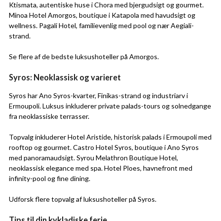
Ktismata, autentiske huse i Chora med bjergudsigt og gourmet.
Minoa Hotel Amorgos, boutique i Katapola med havudsigt og
wellness. Pagali Hotel, familievenlig med pool og nær Aegiali-
strand.
Se flere af de bedste luksushoteller på Amorgos.
Syros: Neoklassisk og varieret
Syros har Ano Syros-kvarter, Finikas-strand og industriarv i
Ermoupoli. Luksus inkluderer private palads-tours og solnedgange
fra neoklassiske terrasser.
Topvalg inkluderer Hotel Aristide, historisk palads i Ermoupoli med
rooftop og gourmet. Castro Hotel Syros, boutique i Ano Syros
med panoramaudsigt. Syrou Melathron Boutique Hotel,
neoklassisk elegance med spa. Hotel Ploes, havnefront med
infinity-pool og fine dining.
Udforsk flere topvalg af luksushoteller på Syros.
Tips til din kykladiske ferie