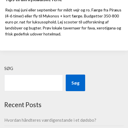
Rejs maj-juni eller september for mildt vejr og ro. Færge fra Piræus
(4-6 timer) eller fly til Mykonos + kort færge. Budgetter 350-800
euro pr. nat for luksusophold. Lej scooter til udforskning af
landsbyer og bugter. Prøv lokale tavernaer for fava, xerotigana og
frisk gedefisk udover hotelmad.
SØG
Søg
Recent Posts
Hvordan håndteres værdigenstande i et dødsbo?