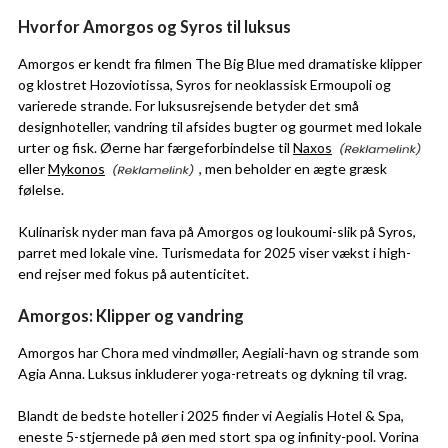
Hvorfor Amorgos og Syros til luksus
Amorgos er kendt fra filmen The Big Blue med dramatiske klipper
og klostret Hozoviotissa, Syros for neoklassisk Ermoupoli og
varierede strande. For luksusrejsende betyder det små
designhoteller, vandring til afsides bugter og gourmet med lokale
urter og fisk. Øerne har færgeforbindelse til
Naxos
eller
Mykonos
, men beholder en ægte græsk
følelse.
Kulinarisk nyder man fava på Amorgos og loukoumi-slik på Syros,
parret med lokale vine. Turismedata for 2025 viser vækst i high-
end rejser med fokus på autenticitet.
Amorgos: Klipper og vandring
Amorgos har Chora med vindmøller, Aegiali-havn og strande som
Agia Anna. Luksus inkluderer yoga-retreats og dykning til vrag.
Blandt de bedste hoteller i 2025 finder vi Aegialis Hotel & Spa,
eneste 5-stjernede på øen med stort spa og infinity-pool. Vorina