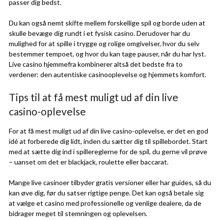
passer dig bedst.
Du kan også nemt skifte mellem forskellige spil og borde uden at
skulle bevæge dig rundt i et fysisk casino. Derudover har du
mulighed for at spille i trygge og rolige omgivelser, hvor du selv
bestemmer tempoet, og hvor du kan tage pauser, når du har lyst.
Live casino hjemmefra kombinerer altså det bedste fra to
verdener: den autentiske casinooplevelse og hjemmets komfort.
Tips til at få mest muligt ud af din live
casino-oplevelse
For at få mest muligt ud af din live casino-oplevelse, er det en god
idé at forberede dig lidt, inden du sætter dig til spillebordet. Start
med at sætte dig ind i spillereglerne for de spil, du gerne vil prøve
– uanset om det er blackjack, roulette eller baccarat.
Mange live casinoer tilbyder gratis versioner eller har guides, så du
kan øve dig, før du satser rigtige penge. Det kan også betale sig
at vælge et casino med professionelle og venlige dealere, da de
bidrager meget til stemningen og oplevelsen.