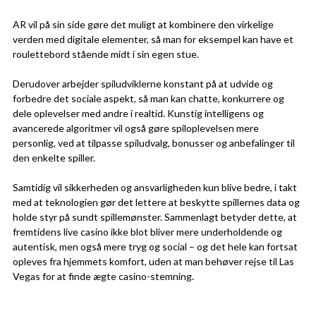
AR vil på sin side gøre det muligt at kombinere den virkelige
verden med digitale elementer, så man for eksempel kan have et
roulettebord stående midt i sin egen stue.
Derudover arbejder spiludviklerne konstant på at udvide og
forbedre det sociale aspekt, så man kan chatte, konkurrere og
dele oplevelser med andre i realtid. Kunstig intelligens og
avancerede algoritmer vil også gøre spiloplevelsen mere
personlig, ved at tilpasse spiludvalg, bonusser og anbefalinger til
den enkelte spiller.
Samtidig vil sikkerheden og ansvarligheden kun blive bedre, i takt
med at teknologien gør det lettere at beskytte spillernes data og
holde styr på sundt spillemønster. Sammenlagt betyder dette, at
fremtidens live casino ikke blot bliver mere underholdende og
autentisk, men også mere tryg og social – og det hele kan fortsat
opleves fra hjemmets komfort, uden at man behøver rejse til Las
Vegas for at finde ægte casino-stemning.