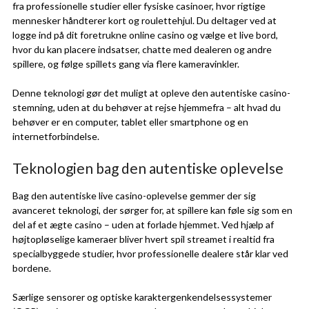
fra professionelle studier eller fysiske casinoer, hvor rigtige
mennesker håndterer kort og roulettehjul. Du deltager ved at
logge ind på dit foretrukne online casino og vælge et live bord,
hvor du kan placere indsatser, chatte med dealeren og andre
spillere, og følge spillets gang via flere kameravinkler.
Denne teknologi gør det muligt at opleve den autentiske casino-
stemning, uden at du behøver at rejse hjemmefra – alt hvad du
behøver er en computer, tablet eller smartphone og en
internetforbindelse.
Teknologien bag den autentiske oplevelse
Bag den autentiske live casino-oplevelse gemmer der sig
avanceret teknologi, der sørger for, at spillere kan føle sig som en
del af et ægte casino – uden at forlade hjemmet. Ved hjælp af
højtopløselige kameraer bliver hvert spil streamet i realtid fra
specialbyggede studier, hvor professionelle dealere står klar ved
bordene.
Særlige sensorer og optiske karaktergenkendelsessystemer