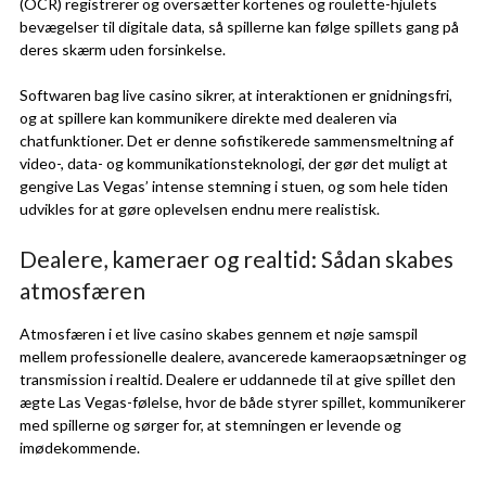
(OCR) registrerer og oversætter kortenes og roulette-hjulets
bevægelser til digitale data, så spillerne kan følge spillets gang på
deres skærm uden forsinkelse.
Softwaren bag live casino sikrer, at interaktionen er gnidningsfri,
og at spillere kan kommunikere direkte med dealeren via
chatfunktioner. Det er denne sofistikerede sammensmeltning af
video-, data- og kommunikationsteknologi, der gør det muligt at
gengive Las Vegas’ intense stemning i stuen, og som hele tiden
udvikles for at gøre oplevelsen endnu mere realistisk.
Dealere, kameraer og realtid: Sådan skabes
atmosfæren
Atmosfæren i et live casino skabes gennem et nøje samspil
mellem professionelle dealere, avancerede kameraopsætninger og
transmission i realtid. Dealere er uddannede til at give spillet den
ægte Las Vegas-følelse, hvor de både styrer spillet, kommunikerer
med spillerne og sørger for, at stemningen er levende og
imødekommende.