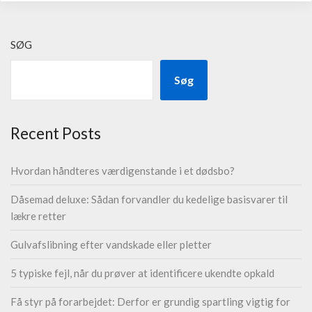
SØG
Søg
Recent Posts
Hvordan håndteres værdigenstande i et dødsbo?
Dåsemad deluxe: Sådan forvandler du kedelige basisvarer til
lækre retter
Gulvafslibning efter vandskade eller pletter
5 typiske fejl, når du prøver at identificere ukendte opkald
Få styr på forarbejdet: Derfor er grundig spartling vigtig for