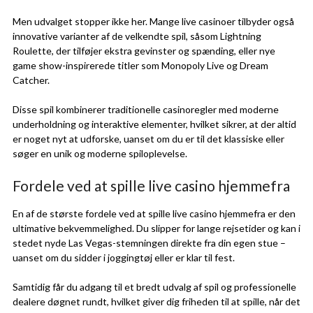
Men udvalget stopper ikke her. Mange live casinoer tilbyder også
innovative varianter af de velkendte spil, såsom Lightning
Roulette, der tilføjer ekstra gevinster og spænding, eller nye
game show-inspirerede titler som Monopoly Live og Dream
Catcher.
Disse spil kombinerer traditionelle casinoregler med moderne
underholdning og interaktive elementer, hvilket sikrer, at der altid
er noget nyt at udforske, uanset om du er til det klassiske eller
søger en unik og moderne spiloplevelse.
Fordele ved at spille live casino hjemmefra
En af de største fordele ved at spille live casino hjemmefra er den
ultimative bekvemmelighed. Du slipper for lange rejsetider og kan i
stedet nyde Las Vegas-stemningen direkte fra din egen stue –
uanset om du sidder i joggingtøj eller er klar til fest.
Samtidig får du adgang til et bredt udvalg af spil og professionelle
dealere døgnet rundt, hvilket giver dig friheden til at spille, når det