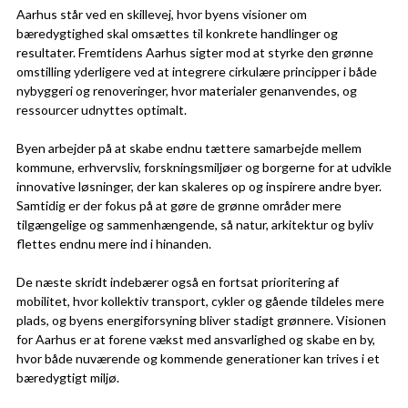
Aarhus står ved en skillevej, hvor byens visioner om
bæredygtighed skal omsættes til konkrete handlinger og
resultater. Fremtidens Aarhus sigter mod at styrke den grønne
omstilling yderligere ved at integrere cirkulære principper i både
nybyggeri og renoveringer, hvor materialer genanvendes, og
ressourcer udnyttes optimalt.
Byen arbejder på at skabe endnu tættere samarbejde mellem
kommune, erhvervsliv, forskningsmiljøer og borgerne for at udvikle
innovative løsninger, der kan skaleres op og inspirere andre byer.
Samtidig er der fokus på at gøre de grønne områder mere
tilgængelige og sammenhængende, så natur, arkitektur og byliv
flettes endnu mere ind i hinanden.
De næste skridt indebærer også en fortsat prioritering af
mobilitet, hvor kollektiv transport, cykler og gående tildeles mere
plads, og byens energiforsyning bliver stadigt grønnere. Visionen
for Aarhus er at forene vækst med ansvarlighed og skabe en by,
hvor både nuværende og kommende generationer kan trives i et
bæredygtigt miljø.