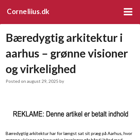
Corneliius.dk
Bæredygtig arkitektur i
aarhus – grønne visioner
og virkelighed
Posted on
august 29, 2025
by
Bæredygtig arkitektur har for længst sat sit præg på Aarhus, hvor
grønne visioner og innovative løsninger går hånd i hånd med