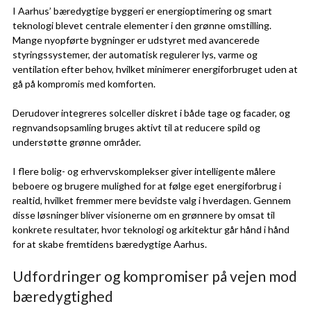
I Aarhus’ bæredygtige byggeri er energioptimering og smart
teknologi blevet centrale elementer i den grønne omstilling.
Mange nyopførte bygninger er udstyret med avancerede
styringssystemer, der automatisk regulerer lys, varme og
ventilation efter behov, hvilket minimerer energiforbruget uden at
gå på kompromis med komforten.
Derudover integreres solceller diskret i både tage og facader, og
regnvandsopsamling bruges aktivt til at reducere spild og
understøtte grønne områder.
I flere bolig- og erhvervskomplekser giver intelligente målere
beboere og brugere mulighed for at følge eget energiforbrug i
realtid, hvilket fremmer mere bevidste valg i hverdagen. Gennem
disse løsninger bliver visionerne om en grønnere by omsat til
konkrete resultater, hvor teknologi og arkitektur går hånd i hånd
for at skabe fremtidens bæredygtige Aarhus.
Udfordringer og kompromiser på vejen mod
bæredygtighed