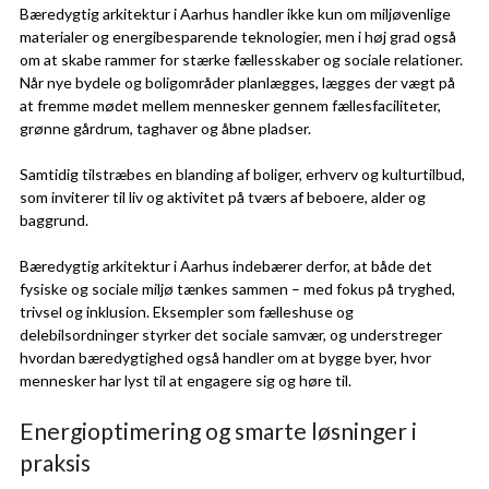
Bæredygtig arkitektur i Aarhus handler ikke kun om miljøvenlige
materialer og energibesparende teknologier, men i høj grad også
om at skabe rammer for stærke fællesskaber og sociale relationer.
Når nye bydele og boligområder planlægges, lægges der vægt på
at fremme mødet mellem mennesker gennem fællesfaciliteter,
grønne gårdrum, taghaver og åbne pladser.
Samtidig tilstræbes en blanding af boliger, erhverv og kulturtilbud,
som inviterer til liv og aktivitet på tværs af beboere, alder og
baggrund.
Bæredygtig arkitektur i Aarhus indebærer derfor, at både det
fysiske og sociale miljø tænkes sammen – med fokus på tryghed,
trivsel og inklusion. Eksempler som fælleshuse og
delebilsordninger styrker det sociale samvær, og understreger
hvordan bæredygtighed også handler om at bygge byer, hvor
mennesker har lyst til at engagere sig og høre til.
Energioptimering og smarte løsninger i
praksis