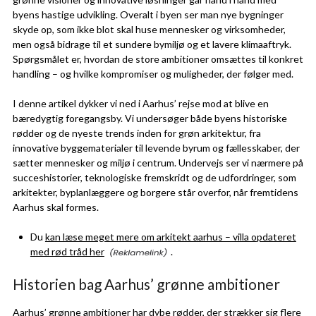
byens hastige udvikling. Overalt i byen ser man nye bygninger
skyde op, som ikke blot skal huse mennesker og virksomheder,
men også bidrage til et sundere bymiljø og et lavere klimaaftryk.
Spørgsmålet er, hvordan de store ambitioner omsættes til konkret
handling – og hvilke kompromiser og muligheder, der følger med.
I denne artikel dykker vi ned i Aarhus’ rejse mod at blive en
bæredygtig foregangsby. Vi undersøger både byens historiske
rødder og de nyeste trends inden for grøn arkitektur, fra
innovative byggematerialer til levende byrum og fællesskaber, der
sætter mennesker og miljø i centrum. Undervejs ser vi nærmere på
succeshistorier, teknologiske fremskridt og de udfordringer, som
arkitekter, byplanlæggere og borgere står overfor, når fremtidens
Aarhus skal formes.
Du
kan læse meget mere om arkitekt aarhus – villa opdateret
med rød tråd her
.
Historien bag Aarhus’ grønne ambitioner
Aarhus’ grønne ambitioner har dybe rødder, der strækker sig flere