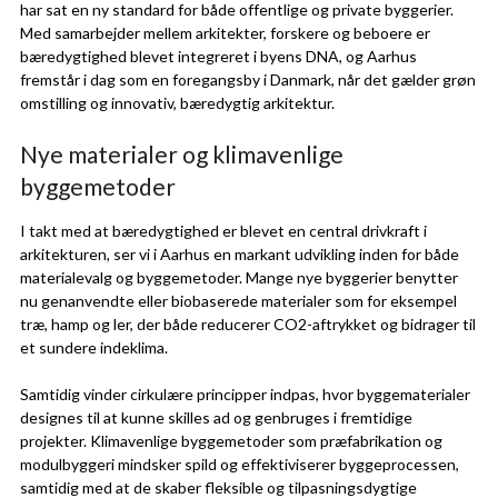
har sat en ny standard for både offentlige og private byggerier.
Med samarbejder mellem arkitekter, forskere og beboere er
bæredygtighed blevet integreret i byens DNA, og Aarhus
fremstår i dag som en foregangsby i Danmark, når det gælder grøn
omstilling og innovativ, bæredygtig arkitektur.
Nye materialer og klimavenlige
byggemetoder
I takt med at bæredygtighed er blevet en central drivkraft i
arkitekturen, ser vi i Aarhus en markant udvikling inden for både
materialevalg og byggemetoder. Mange nye byggerier benytter
nu genanvendte eller biobaserede materialer som for eksempel
træ, hamp og ler, der både reducerer CO2-aftrykket og bidrager til
et sundere indeklima.
Samtidig vinder cirkulære principper indpas, hvor byggematerialer
designes til at kunne skilles ad og genbruges i fremtidige
projekter. Klimavenlige byggemetoder som præfabrikation og
modulbyggeri mindsker spild og effektiviserer byggeprocessen,
samtidig med at de skaber fleksible og tilpasningsdygtige