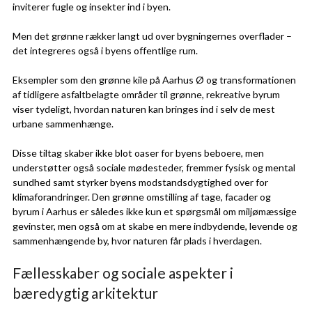
inviterer fugle og insekter ind i byen.
Men det grønne rækker langt ud over bygningernes overflader –
det integreres også i byens offentlige rum.
Eksempler som den grønne kile på Aarhus Ø og transformationen
af tidligere asfaltbelagte områder til grønne, rekreative byrum
viser tydeligt, hvordan naturen kan bringes ind i selv de mest
urbane sammenhænge.
Disse tiltag skaber ikke blot oaser for byens beboere, men
understøtter også sociale mødesteder, fremmer fysisk og mental
sundhed samt styrker byens modstandsdygtighed over for
klimaforandringer. Den grønne omstilling af tage, facader og
byrum i Aarhus er således ikke kun et spørgsmål om miljømæssige
gevinster, men også om at skabe en mere indbydende, levende og
sammenhængende by, hvor naturen får plads i hverdagen.
Fællesskaber og sociale aspekter i
bæredygtig arkitektur