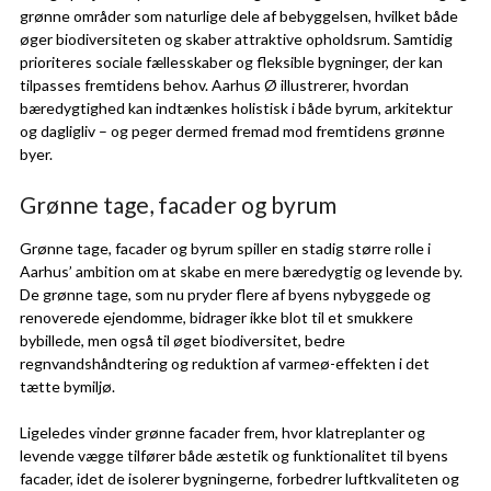
grønne områder som naturlige dele af bebyggelsen, hvilket både
øger biodiversiteten og skaber attraktive opholdsrum. Samtidig
prioriteres sociale fællesskaber og fleksible bygninger, der kan
tilpasses fremtidens behov. Aarhus Ø illustrerer, hvordan
bæredygtighed kan indtænkes holistisk i både byrum, arkitektur
og dagligliv – og peger dermed fremad mod fremtidens grønne
byer.
Grønne tage, facader og byrum
Grønne tage, facader og byrum spiller en stadig større rolle i
Aarhus’ ambition om at skabe en mere bæredygtig og levende by.
De grønne tage, som nu pryder flere af byens nybyggede og
renoverede ejendomme, bidrager ikke blot til et smukkere
bybillede, men også til øget biodiversitet, bedre
regnvandshåndtering og reduktion af varmeø-effekten i det
tætte bymiljø.
Ligeledes vinder grønne facader frem, hvor klatreplanter og
levende vægge tilfører både æstetik og funktionalitet til byens
facader, idet de isolerer bygningerne, forbedrer luftkvaliteten og