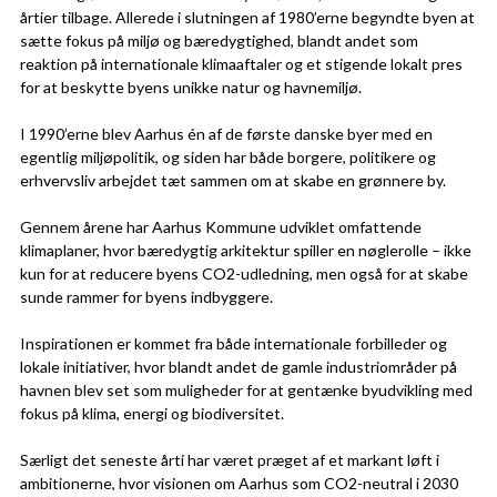
årtier tilbage. Allerede i slutningen af 1980’erne begyndte byen at
sætte fokus på miljø og bæredygtighed, blandt andet som
reaktion på internationale klimaaftaler og et stigende lokalt pres
for at beskytte byens unikke natur og havnemiljø.
I 1990’erne blev Aarhus én af de første danske byer med en
egentlig miljøpolitik, og siden har både borgere, politikere og
erhvervsliv arbejdet tæt sammen om at skabe en grønnere by.
Gennem årene har Aarhus Kommune udviklet omfattende
klimaplaner, hvor bæredygtig arkitektur spiller en nøglerolle – ikke
kun for at reducere byens CO2-udledning, men også for at skabe
sunde rammer for byens indbyggere.
Inspirationen er kommet fra både internationale forbilleder og
lokale initiativer, hvor blandt andet de gamle industriområder på
havnen blev set som muligheder for at gentænke byudvikling med
fokus på klima, energi og biodiversitet.
Særligt det seneste årti har været præget af et markant løft i
ambitionerne, hvor visionen om Aarhus som CO2-neutral i 2030