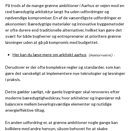
På trods af de mange grønne ambitioner i Aarhus er vejen mod en
reel bæredygtig arkitektur langt fra uden udfordringer og
nødvendige kompromiser. En af de væsentligste udfordringer er
økonomien: Bæredygtige materialer og innovative byggemetoder
er ofte dyrere end traditionelle alternativer, hvilket kan gøre det
svært for både bygherrer og entreprenører at prioritere grønne
løsninger uden at gå på kompromis med budgettet.
Her kan du læse mere om arkitekt aarhus
.
Derudover er der ofte komplekse regler og standarder, som kan
gøre det vanskeligt at implementere nye teknologier og løsninger
i praksis.
Dette gælder særligt, når gamle bygninger skal renoveres efter
moderne bæredygtighedskrav, hvor arkitekter og ingeniører må
balancere mellem bevaringsværdige elementer og nutidige
energieffektive tiltag.
En anden udfordring er, at grønne ambitioner nogle gange kan
kollidere med andre hensyn, såsom behovet for at skabe